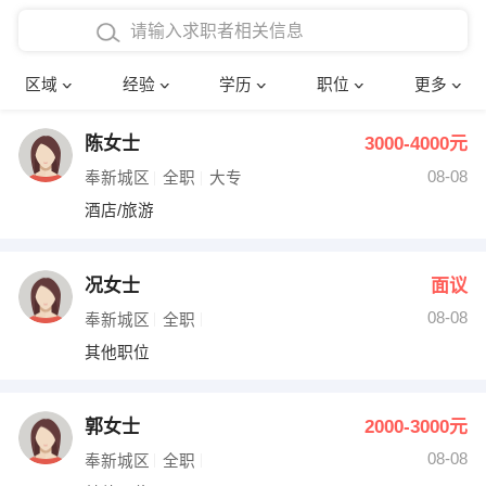
在校学生工作经验
本科
行政后勤
建筑装潢
确定
区域
经验
学历
职位
更多
三年以上工作经验
硕士
销售岗位
教师
陈女士
3000-4000元
四年以上工作经验
博士
文员
护士
08-08
奉新城区
全职
大专
五年以上工作经验
财务会计
传单派发
酒店/旅游
十年以上工作经验
超市零售
促销导购
况女士
面议
网络IT
保健按摩
08-08
奉新城区
全职
其他职位
快递员
前台接待
收银员
技术员/工程师
郭女士
2000-3000元
08-08
水电/机修
部门经理
奉新城区
全职